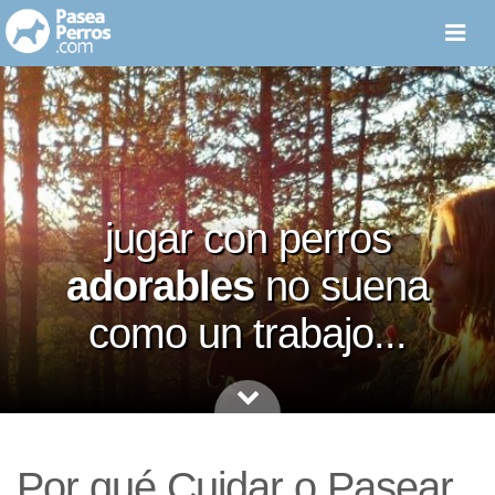
menú
jugar con perros
adorables
no suena
como un trabajo...
Por qué Cuidar o Pasear