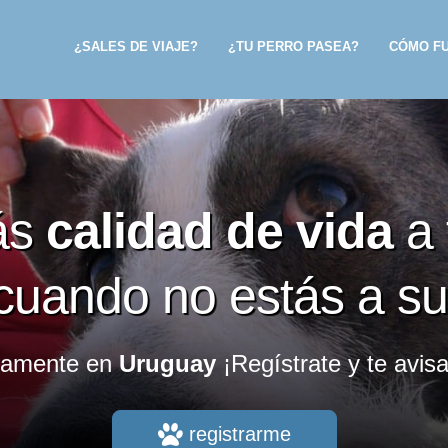
¿SALES DE VIAJE?
¿TU PERRO PASEA?
CÓMO F
ás
calidad de vida
a 
cuando no estás a su
mamente en
Uruguay
¡Regístrate y te avis
registrarme