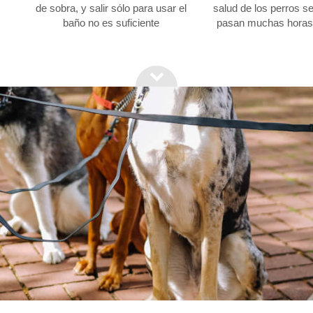
de sobra, y salir sólo para usar el
salud de los perros s
baño no es suficiente
pasan muchas horas 