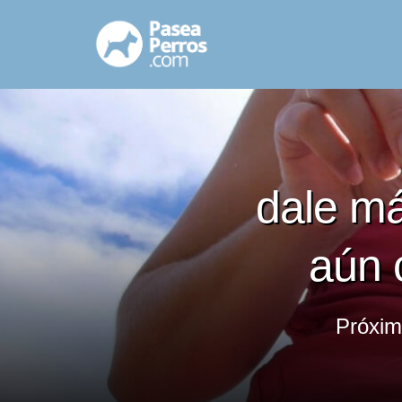
dale m
aún 
Próxi