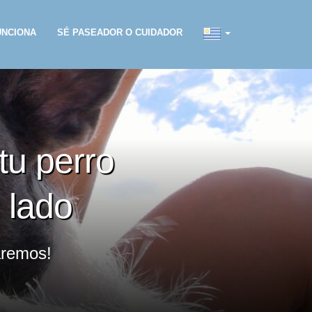
UNCIONA
SÉ PASEADOR O CUIDADOR
tu perro
 lado
aremos!