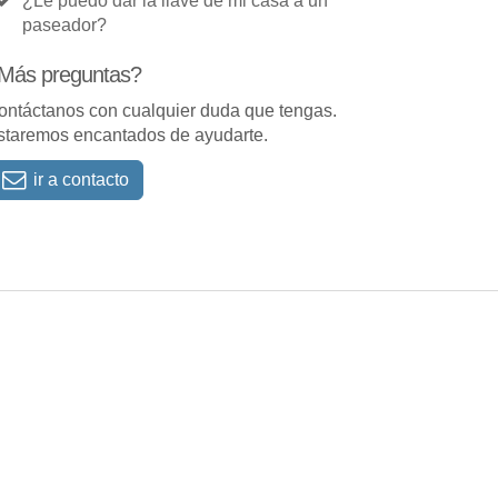
¿Le puedo dar la llave de mi casa a un
paseador?
Más preguntas?
ontáctanos con cualquier duda que tengas.
staremos encantados de ayudarte.
ir a contacto